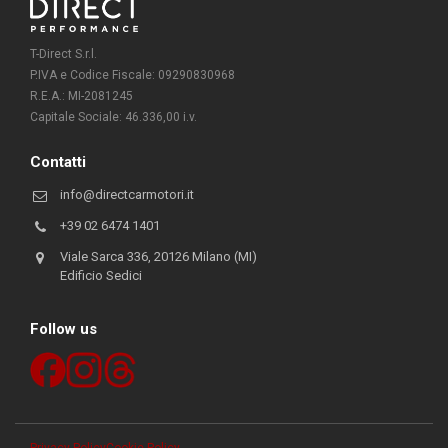
T-Direct S.r.l.
P.IVA e Codice Fiscale: 09290830968
R.E.A.: MI-2081245
Capitale Sociale: 46.336,00 i.v.
Contatti
info@directcarmotori.it
+39 02 6474 1401
Viale Sarca 336, 20126 Milano (MI)
Edificio Sedici
Follow us
Privacy Policy
Cookie Policy