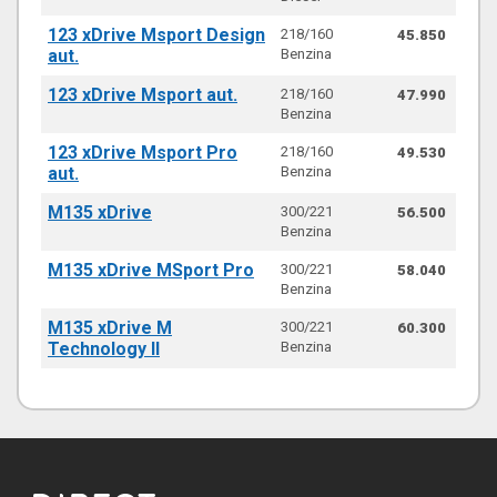
123 xDrive Msport Design
218/160
45.850
aut.
Benzina
123 xDrive Msport aut.
218/160
47.990
Benzina
123 xDrive Msport Pro
218/160
49.530
aut.
Benzina
M135 xDrive
300/221
56.500
Benzina
M135 xDrive MSport Pro
300/221
58.040
Benzina
M135 xDrive M
300/221
60.300
Technology II
Benzina