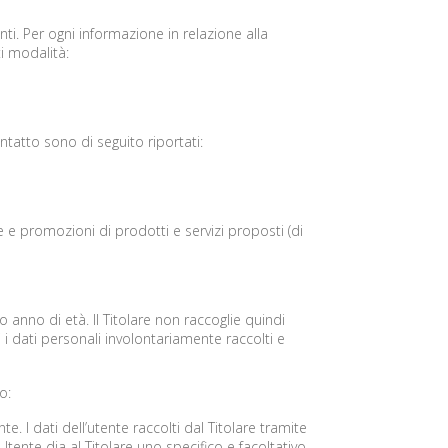
nti. Per ogni informazione in relazione alla
i modalità:
ntatto sono di seguito riportati:
e e promozioni di prodotti e servizi proposti (di
o anno di età. Il Titolare non raccoglie quindi
ti i dati personali involontariamente raccolti e
o:
e. I dati dell’utente raccolti dal Titolare tramite
’Utente dia al Titolare uno specifico e facoltativo