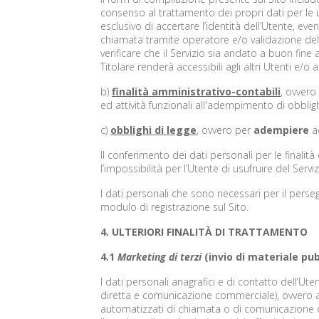
consenso al trattamento dei propri dati per le ulte
esclusivo di accertare l’identità dell’Utente, 
chiamata tramite operatore e/o validazione dell’i
verificare che il Servizio sia andato a buon fin
Titolare renderà accessibili agli altri Utenti e/o a
b)
finalità amministrativo-contabili
, ovvero
ed attività funzionali all'adempimento di obbligh
c)
obblighi di legge
, ovvero per
adempiere
ad
Il conferimento dei dati personali per le final
l’impossibilità per l’Utente di usufruire del Serviz
I dati personali che sono necessari per il perse
modulo di registrazione sul Sito.
4. ULTERIORI FINALITÀ DI TRATTAMENTO
4.1
Marketing di terzi
(invio di materiale pu
I dati personali anagrafici e di contatto dell’Ute
diretta e comunicazione commerciale), ovvero aff
automatizzati di chiamata o di comunicazione d