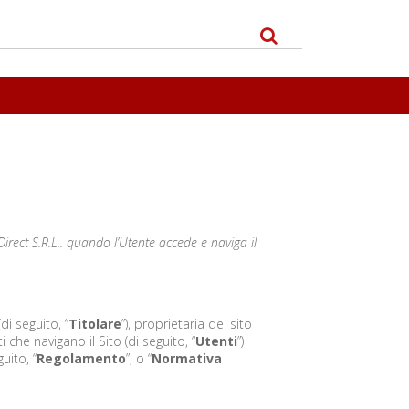
Direct S.R.L.. quando l’Utente accede e naviga il
i seguito, “
Titolare
”), proprietaria del sito
i che navigano il Sito (di seguito, “
Utenti
”)
uito, “
Regolamento
”, o “
Normativa