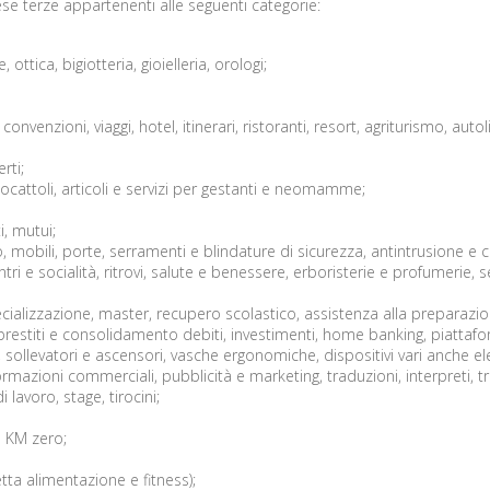
rese terze appartenenti alle seguenti categorie:
ttica, bigiotteria, gioielleria, orologi;
, convenzioni, viaggi, hotel, itinerari, ristoranti, resort, agriturismo, aut
rti;
iocattoli, articoli e servizi per gestanti e neomamme;
i, mutui;
ro, mobili, porte, serramenti e blindature di sicurezza, antintrusione e c
ntri e socialità, ritrovi, salute e benessere, erboristerie e profumerie, se
ecializzazione, master, recupero scolastico, assistenza alla preparazion
i, prestiti e consolidamento debiti, investimenti, home banking, piattaf
 sollevatori e ascensori, vasche ergonomiche, dispositivi vari anche ele
formazioni commerciali, pubblicità e marketing, traduzioni, interpreti, tr
 lavoro, stage, tirocini;
 a KM zero;
etta alimentazione e fitness);