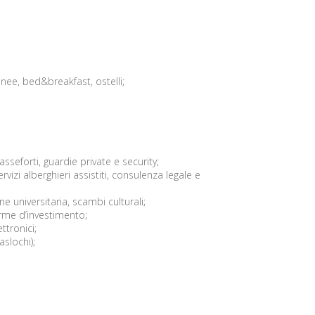
olinee, bed&breakfast, ostelli;
asseforti, guardie private e security;
rvizi alberghieri assistiti, consulenza legale e
e universitaria, scambi culturali;
orme d’investimento;
ttronici;
aslochi);