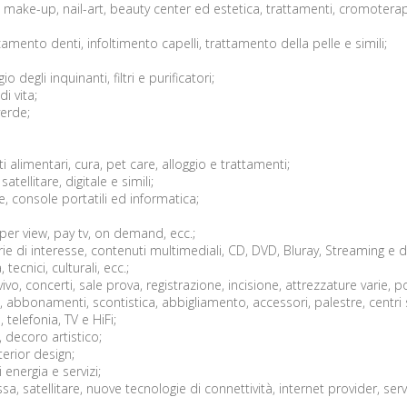
t, make-up, nail-art, beauty center ed estetica, trattamenti, cromoterap
ncamento denti, infoltimento capelli, trattamento della pelle e simili;
 degli inquinanti, filtri e purificatori;
i vita;
verde;
 alimentari, cura, pet care, alloggio e trattamenti;
 satellitare, digitale e simili;
, console portatili ed informatica;
er view, pay tv, on demand, ecc.;
ie di interesse, contenuti multimediali, CD, DVD, Bluray, Streaming e
tecnici, culturali, ecc.;
vivo, concerti, sale prova, registrazione, incisione, attrezzature varie
te, abbonamenti, scontistica, abbigliamento, accessori, palestre, centri 
telefonia, TV e HiFi;
 decoro artistico;
erior design;
 energia e servizi;
sa, satellitare, nuove tecnologie di connettività, internet provider, serv