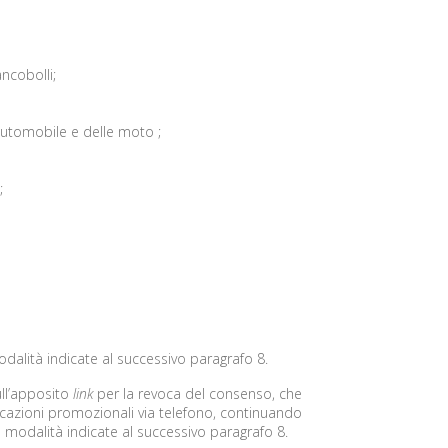
ancobolli;
automobile e delle moto ;
;
dalità indicate al successivo paragrafo 8.
ll’apposito
link
per la revoca del consenso, che
icazioni promozionali via telefono, continuando
 le modalità indicate al successivo paragrafo 8.