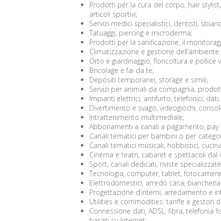
Prodotti per la cura del corpo, hair stylis
articoli sportivi;
Servizi medici specialistici, dentisti, sbia
Tatuaggi, piercing e microderma;
Prodotti per la sanificazione, il monitoraggio
Climatizzazione e gestione dell’ambiente d
Orto e giardinaggio, floricoltura e pollice 
Bricolage e fai da te;
Depositi temporanei, storage e simili;
Servizi per animali da compagnia, prodotti
Impianti elettrici, antifurto, telefonici, dati,
Divertimento e svago, videogiochi, console
Intrattenimento multimediale;
Abbonamenti a canali a pagamento, pay p
Canali tematici per bambini o per categor
Canali tematici musicali, hobbistici, cucina, 
Cinema e teatri, cabaret e spettacoli dal 
Sport, canali dedicati, riviste specializza
Tecnologia, computer, tablet, fotocamere, 
Elettrodomestici, arredo casa, biancheria,
Progettazione d’interni, arredamento e int
Utilities e commodities: tariffe e gestori di
Connessione dati, ADSL, fibra, telefonia fis
basati su Internet;