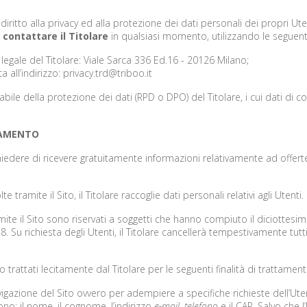
diritto alla privacy ed alla protezione dei dati personali dei propri Ute
o
contattare il Titolare
in qualsiasi momento, utilizzando le seguent
egale del Titolare: Viale Sarca 336 Ed.16 - 20126 Milano;
 all’indirizzo:
privacy.trd@triboo.it
le della protezione dei dati (RPD o DPO) del Titolare, i cui dati di co
TAMENTO
chiedere di ricevere gratuitamente informazioni relativamente ad offert
 tramite il Sito, il Titolare raccoglie dati personali relativi agli Utenti.
mite il Sito sono riservati a soggetti che hanno compiuto il diciottesim
 18. Su richiesta degli Utenti, il Titolare cancellerà tempestivamente tut
o trattati lecitamente dal Titolare per le seguenti finalità di trattament
vigazione del Sito ovvero per adempiere a specifiche richieste dell’Utent
no: il nome, il cognome, l’indirizzo
e-mail
,
telefono
e il CAP. Salvo che l