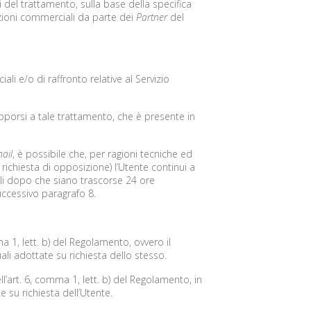
i del trattamento, sulla base della specifica
cazioni commerciali da parte dei
Partner
del
li e/o di raffronto relative al Servizio
porsi a tale trattamento, che è presente in
ail
, è possibile che, per ragioni tecniche ed
richiesta di opposizione) l’Utente continui a
li dopo che siano trascorse 24 ore
successivo paragrafo 8.
ma 1, lett. b) del Regolamento, ovvero il
ali adottate su richiesta dello stesso.
ll’art. 6, comma 1, lett. b) del Regolamento, in
 su richiesta dell’Utente.