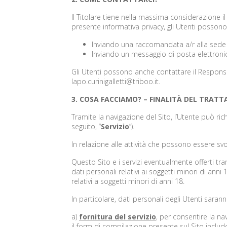
Il Titolare tiene nella massima considerazione il 
presente informativa privacy, gli Utenti posson
Inviando una raccomandata a/r alla sede l
Inviando un messaggio di posta elettronica
Gli Utenti possono anche contattare il Responsabi
lapo.curinigalletti@triboo.it.
3. COSA FACCIAMO? – FINALITÀ DEL TRAT
Tramite la navigazione del Sito, l’Utente può ri
seguito, “
Servizio
”).
In relazione alle attività che possono essere svolte
Questo Sito e i servizi eventualmente offerti tra
dati personali relativi ai soggetti minori di anni
relativi a soggetti minori di anni 18.
In particolare, dati personali degli Utenti sarann
a)
fornitura del servizio
, per consentire la na
il form di compilazione presente sul Sito includo