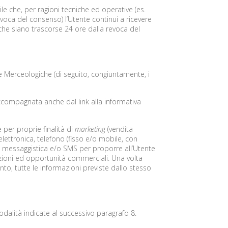
ile che, per ragioni tecniche ed operative (es.
evoca del consenso) l’Utente continui a ricevere
he siano trascorse 24 ore dalla revoca del
ie Merceologiche (di seguito, congiuntamente, i
accompagnata anche dal link alla informativa
e per proprie finalità di
marketing
(vendita
lettronica, telefono (fisso e/o mobile, con
i messaggistica e/o SMS per proporre all’Utente
mozioni ed opportunità commerciali. Una volta
nto, tutte le informazioni previste dallo stesso
dalità indicate al successivo paragrafo 8.