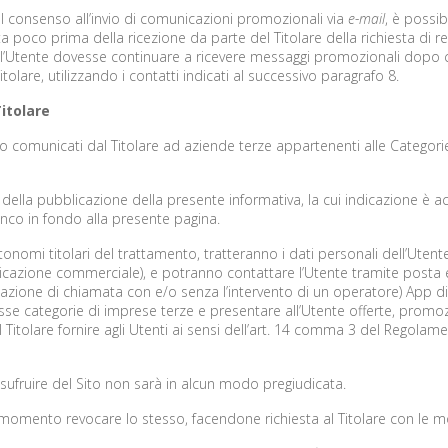
del consenso all’invio di comunicazioni promozionali via
e-mail
, è possib
a poco prima della ricezione da parte del Titolare della richiesta di r
a l’Utente dovesse continuare a ricevere messaggi promozionali dopo c
olare, utilizzando i contatti indicati al successivo paragrafo 8.
Titolare
nno comunicati dal Titolare ad aziende terze appartenenti alle Categor
o della pubblicazione della presente informativa, la cui indicazione è 
lenco in fondo alla presente pagina.
autonomi titolari del trattamento, tratteranno i dati personali dell’Utent
nicazione commerciale), e potranno contattare l’Utente tramite posta e
azione di chiamata con e/o senza l’intervento di un operatore) App d
 stesse categorie di imprese terze e presentare all’Utente offerte, pro
Titolare fornire agli Utenti ai sensi dell’art. 14 comma 3 del Regolame
usufruire del Sito non sarà in alcun modo pregiudicata.
 momento revocare lo stesso, facendone richiesta al Titolare con le mo