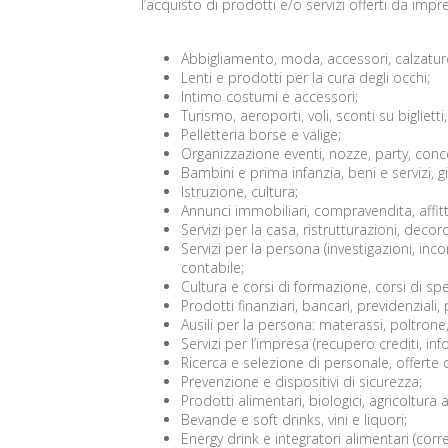
l’acquisto di prodotti e/o servizi offerti da imp
Abbigliamento, moda, accessori, calzature, o
Lenti e prodotti per la cura degli occhi;
Intimo costumi e accessori;
Turismo, aeroporti, voli, sconti su biglietti
Pelletteria borse e valige;
Organizzazione eventi, nozze, party, conce
Bambini e prima infanzia, beni e servizi, g
Istruzione, cultura;
Annunci immobiliari, compravendita, affitt
Servizi per la casa, ristrutturazioni, deco
Servizi per la persona (investigazioni, inco
contabile;
Cultura e corsi di formazione, corsi di sp
Prodotti finanziari, bancari, previdenzial
Ausili per la persona: materassi, poltrone,
Servizi per l’impresa (recupero crediti, in
Ricerca e selezione di personale, offerte di
Prevenzione e dispositivi di sicurezza;
Prodotti alimentari, biologici, agricoltura
Bevande e soft drinks, vini e liquori;
Energy drink e integratori alimentari (corr