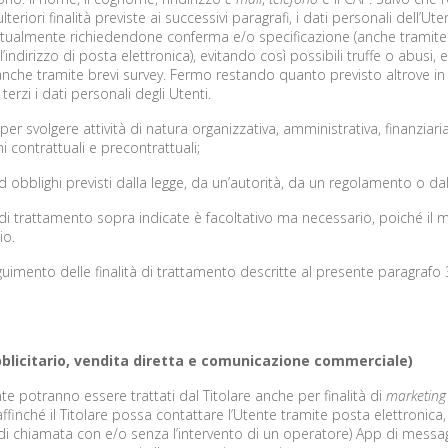
riori finalità previste ai successivi paragrafi, i dati personali dell’Uten
eventualmente richiedendone conferma e/o specificazione (anche tramit
ndirizzo di posta elettronica), evitando così possibili truffe o abusi, e
e anche tramite brevi survey. Fermo restando quanto previsto altrove in 
 terzi i dati personali degli Utenti.
 per svolgere attività di natura organizzativa, amministrativa, finanziaria
i contrattuali e precontrattuali;
 obblighi previsti dalla legge, da un’autorità, da un regolamento o d
ità di trattamento sopra indicate è facoltativo ma necessario, poiché 
io.
guimento delle finalità di trattamento descritte al presente paragrafo 3
bblicitario, vendita diretta e comunicazione commerciale)
nte potranno essere trattati dal Titolare anche per finalità di
marketing
inché il Titolare possa contattare l’Utente tramite posta elettronica,
i chiamata con e/o senza l’intervento di un operatore) App di messag