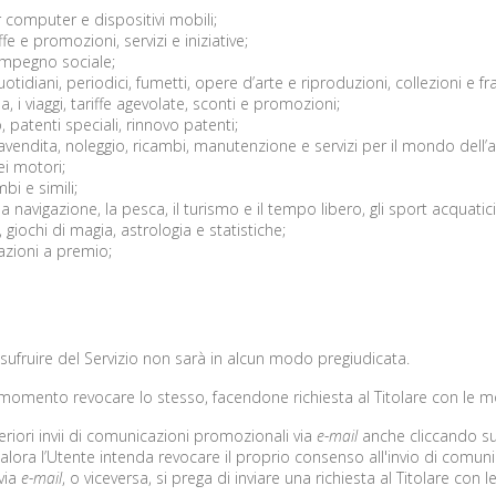
r computer e dispositivi mobili;
fe e promozioni, servizi e iniziative;
, impegno sociale;
idiani, periodici, fumetti, opere d’arte e riproduzioni, collezioni e fr
a, i viaggi, tariffe agevolate, sconti e promozioni;
 patenti speciali, rinnovo patenti;
vendita, noleggio, ricambi, manutenzione e servizi per il mondo dell’
ei motori;
mbi e simili;
a navigazione, la pesca, il turismo e il tempo libero, gli sport acquatici
iochi di magia, astrologia e statistiche;
azioni a premio;
sufruire del Servizio non sarà in alcun modo pregiudicata.
 momento revocare lo stesso, facendone richiesta al Titolare con le mo
eriori invii di comunicazioni promozionali via
e-mail
anche cliccando su
ora l’Utente intenda revocare il proprio consenso all'invio di comun
via
e-mail
, o viceversa, si prega di inviare una richiesta al Titolare con