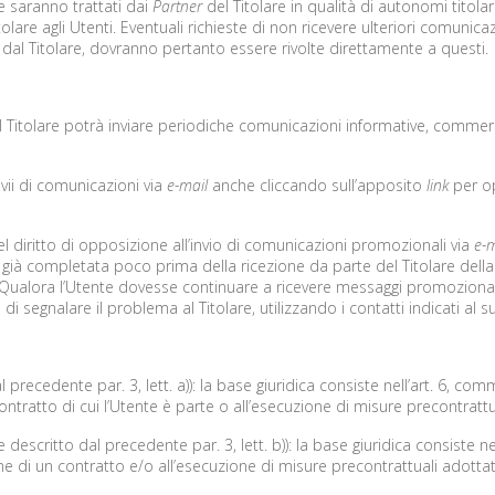
te saranno trattati dai
Partner
del Titolare in qualità di autonomi titolar
tolare agli Utenti. Eventuali richieste di non ricevere ulteriori comuni
ti dal Titolare, dovranno pertanto essere rivolte direttamente a questi.
il Titolare potrà inviare periodiche comunicazioni informative, commercia
nvii di comunicazioni via
e-mail
anche cliccando sull’apposito
link
per op
del diritto di opposizione all’invio di comunicazioni promozionali via
e-m
o già completata poco prima della ricezione da parte del Titolare della 
i. Qualora l’Utente dovesse continuare a ricevere messaggi promoziona
a di segnalare il problema al Titolare, utilizzando i contatti indicati al 
precedente par. 3, lett. a)): la base giuridica consiste nell’art. 6, com
ntratto di cui l’Utente è parte o all’esecuzione di misure precontrattu
descritto dal precedente par. 3, lett. b)): la base giuridica consiste ne
e di un contratto e/o all’esecuzione di misure precontrattuali adottate