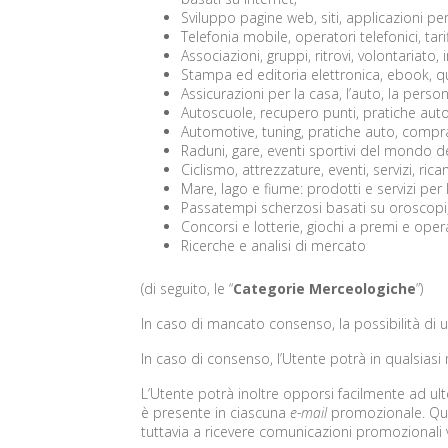
Sviluppo pagine web, siti, applicazioni pe
Telefonia mobile, operatori telefonici, tarif
Associazioni, gruppi, ritrovi, volontariato
Stampa ed editoria elettronica, ebook, quot
Assicurazioni per la casa, l’auto, la person
Autoscuole, recupero punti, pratiche auto,
Automotive, tuning, pratiche auto, compra
Raduni, gare, eventi sportivi del mondo d
Ciclismo, attrezzature, eventi, servizi, rica
Mare, lago e fiume: prodotti e servizi per l
Passatempi scherzosi basati su oroscopi, g
Concorsi e lotterie, giochi a premi e oper
Ricerche e analisi di mercato
(di seguito, le “
Categorie Merceologiche
”)
In caso di mancato consenso, la possibilità di u
In caso di consenso, l’Utente potrà in qualsiasi
L’Utente potrà inoltre opporsi facilmente ad ult
è presente in ciascuna
e-mail
promozionale. Qual
tuttavia a ricevere comunicazioni promozionali 