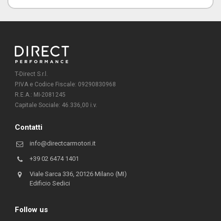
T-Direct S.r.l.
P.IVA e Codice Fiscale: 09290830968
R.E.A.: MI-2081245
Capitale Sociale: 46.336,00 i.v.
Contatti
info@directcarmotori.it
+39 02 6474 1401
Viale Sarca 336, 20126 Milano (MI)
Edificio Sedici
Follow us